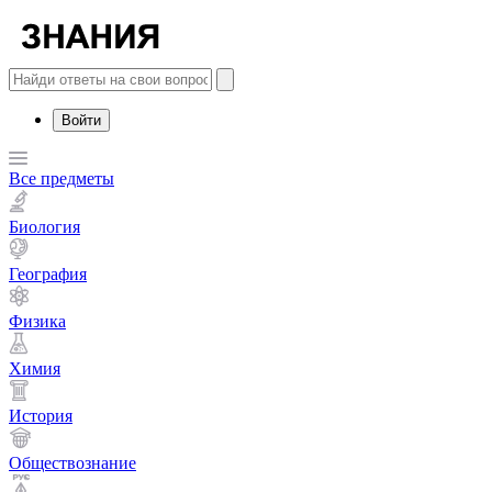
Войти
Все предметы
Биология
География
Физика
Химия
История
Обществознание