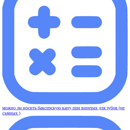
можно ли носить баксерскую капу при винерах для зубов (не
съмных )​