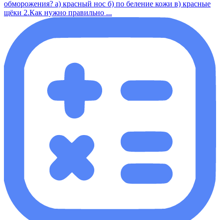
обморожения? а) красный нос б) по беление кожи в) красные
щёки 2.Как нужно правильно ...