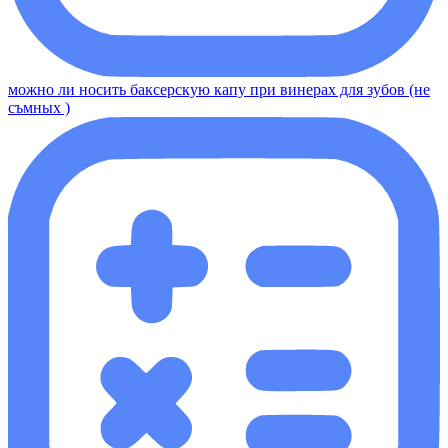
можно ли носить баксерскую капу при винерах для зубов (не
съмных )​