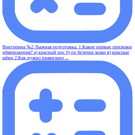
Викторина №2 Лыжная подготовка. 1.Какие первые признаки
обморожения? а) красный нос б) по беление кожи в) красные
щёки 2.Как нужно правильно ...