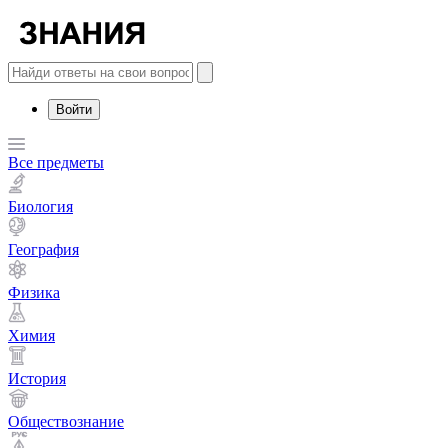
Войти
Все предметы
Биология
География
Физика
Химия
История
Обществознание