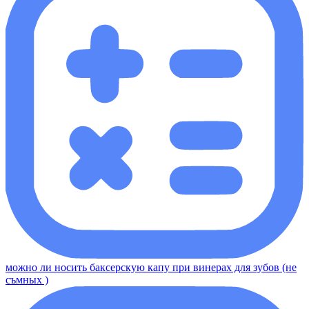
можно ли носить баксерскую капу при винерах для зубов (не
съмных )​