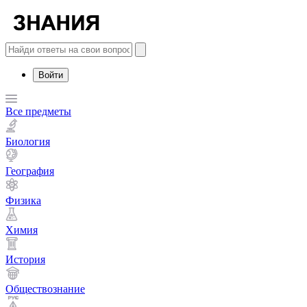
Войти
Все предметы
Биология
География
Физика
Химия
История
Обществознание