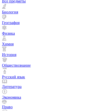
Все предметы
Биология
География
Физика
Химия
История
Обществознание
Русский язык
Литература
Экономика
Право