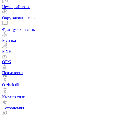
Немецкий язык
Окружающий мир
Французский язык
Музыка
МХК
ОБЖ
Психология
Оʻzbek tili
Кыргыз тили
Астрономия