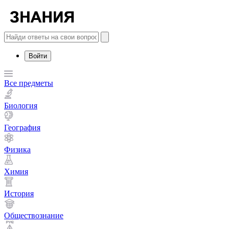
Войти
Все предметы
Биология
География
Физика
Химия
История
Обществознание