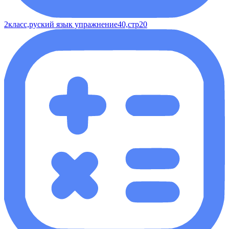
2класс,руский язык упражнение40,стр20