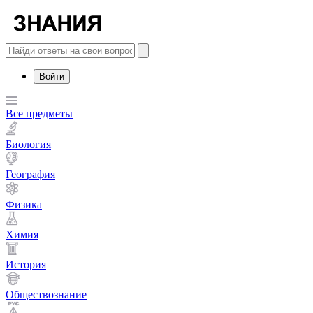
Войти
Все предметы
Биология
География
Физика
Химия
История
Обществознание