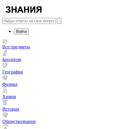
Войти
Все предметы
Биология
География
Физика
Химия
История
Обществознание