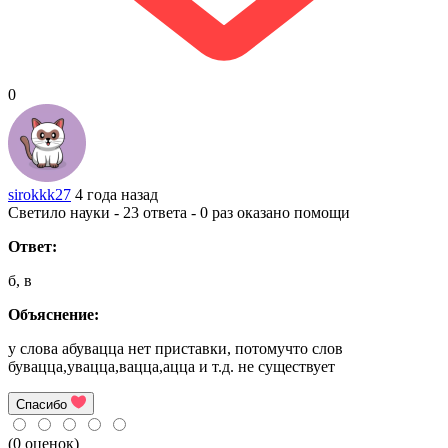
0
sirokkk27
4 года назад
Светило науки - 23 ответа - 0 раз оказано помощи
Ответ:
б, в
Объяснение:
у слова абувацца нет приставки, потомучто слов
бувацца,увацца,вацца,ацца и т.д. не существует
Спасибо
(0 оценок)