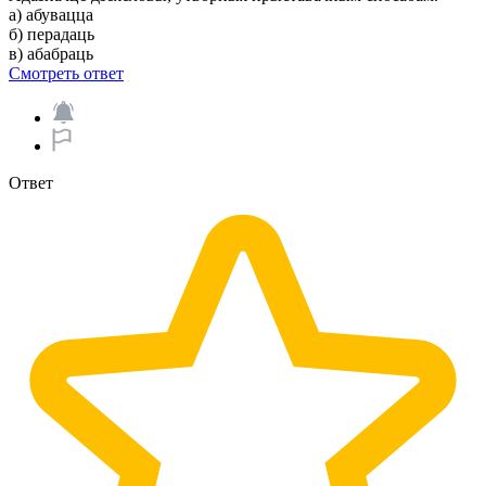
а) абувацца
б) перадаць
в) абабраць​
Смотреть ответ
Ответ