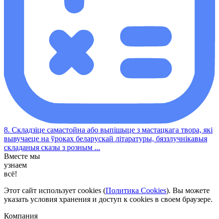
8. Складзіце самастойна або выпішыце з мастацкага твора, які
вывучаеце на ўроках беларускай літаратуры, бяззлучнікавыя
складаныя сказы з розным ...
Вместе мы
узнаем
всё!
Этот сайт использует cookies (
Политика Cookies
). Вы можете
указать условия хранения и доступ к cookies в своем браузере.
Компания