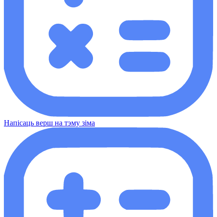
Напісаць верш на тэму зіма