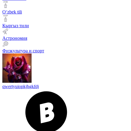
Оʻzbek tili
Кыргыз тили
Астрономия
Физкультура и спорт
qwertyuiopkjhgkfdj