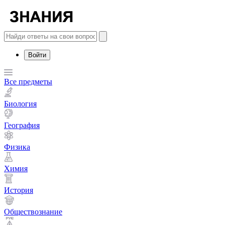
Войти
Все предметы
Биология
География
Физика
Химия
История
Обществознание