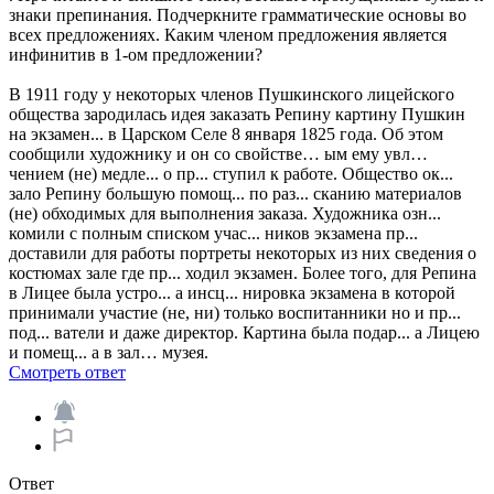
знаки препинания. Подчеркните грамматические основы во
всех предложениях. Каким членом предложения является
инфинитив в 1-ом предложении?
В 1911 году у некоторых членов Пушкинского лицейского
общества зародилась идея заказать Репину картину Пушкин
на экзамен... в Царском Селе 8 января 1825 года. Об этом
сообщили художнику и он со свойстве… ым ему увл…
чением (не) медле... о пр... ступил к работе. Общество ок...
зало Репину большую помощ... по раз... сканию материалов
(не) обходимых для выполнения заказа. Художника озн...
комили с полным списком учас... ников экзамена пр...
доставили для работы портреты некоторых из них сведения о
костюмах зале где пр... ходил экзамен. Более того, для Репина
в Лицее была устро... а инсц... нировка экзамена в которой
принимали участие (не, ни) только воспитанники но и пр...
под... ватели и даже директор. Картина была подар... а Лицею
и помещ... а в зал… музея.
Смотреть ответ
Ответ