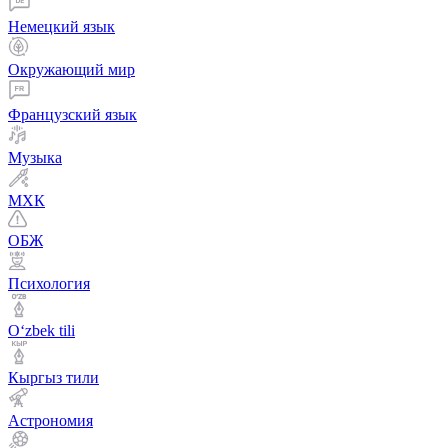
Немецкий язык
Окружающий мир
Французский язык
Музыка
МХК
ОБЖ
Психология
Оʻzbek tili
Кыргыз тили
Астрономия