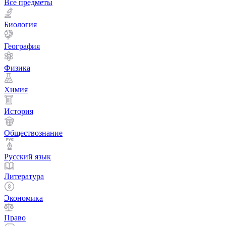
Все предметы
Биология
География
Физика
Химия
История
Обществознание
Русский язык
Литература
Экономика
Право