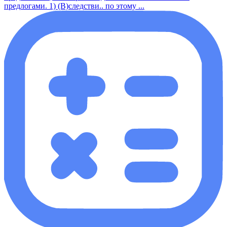
предлогами. 1) (В)следстви.. по этому ...