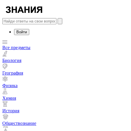
Войти
Все предметы
Биология
География
Физика
Химия
История
Обществознание