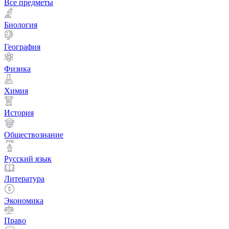
Все предметы
Биология
География
Физика
Химия
История
Обществознание
Русский язык
Литература
Экономика
Право