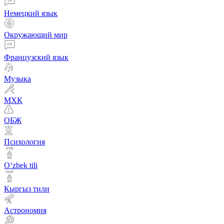
Немецкий язык
Окружающий мир
Французский язык
Музыка
МХК
ОБЖ
Психология
Оʻzbek tili
Кыргыз тили
Астрономия