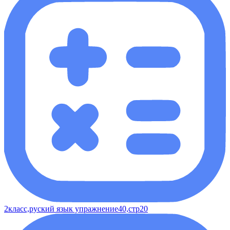
2класс,руский язык упражнение40,стр20