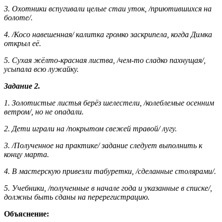
3. Охотники вспугивали целые стаи уток, /приютившихся на
болоте/.
4. /Косо навешенная/ калитка громко заскрипела, когда Димка
открыл её.
5. Сухая жёлто-красная листва, /чем-то сладко пахнущая/,
усыпала всю лужайку.
Задание 2.
1. Золотистые листья берёз шелестели, /колеблемые осенним
ветром/, но не опадали.
2. Дети играли на /покрытом свежей травой/ лугу.
3. /Полученное на практике/ задание следует выполнить к
концу марта.
4. В мастерскую привезли табуретки, /сделанные столярами/.
5. Учебники, /полученные в начале года и указанные в списке/,
должны быть сданы на перерегистрацию.
Объяснение: