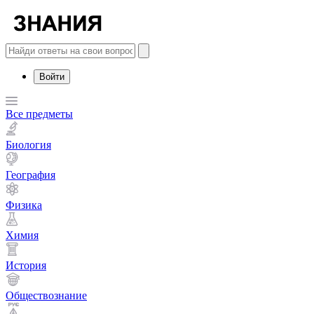
Войти
Все предметы
Биология
География
Физика
Химия
История
Обществознание