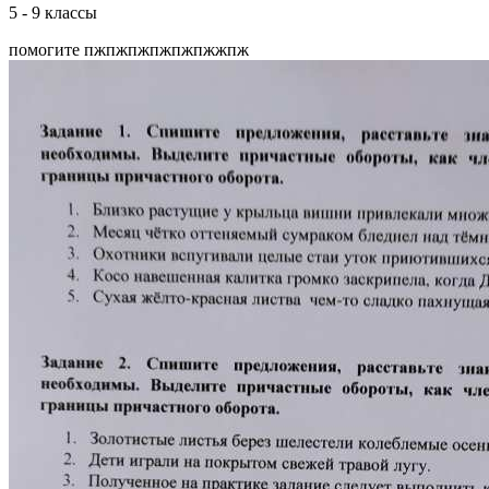
5 - 9 классы
помогите пжпжпжпжпжпжжпж​