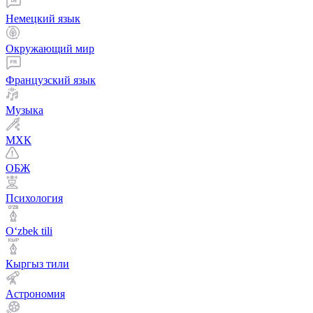
Немецкий язык
Окружающий мир
Французский язык
Музыка
МХК
ОБЖ
Психология
Оʻzbek tili
Кыргыз тили
Астрономия