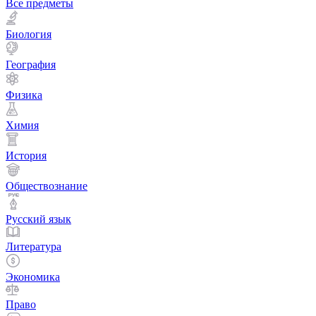
Все предметы
Биология
География
Физика
Химия
История
Обществознание
Русский язык
Литература
Экономика
Право