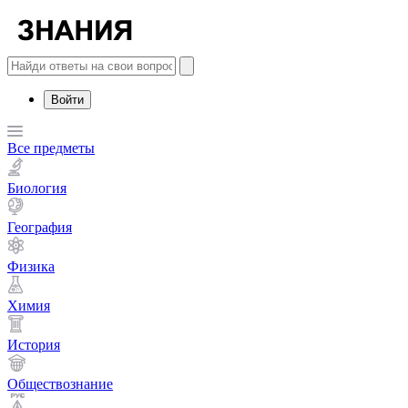
Войти
Все предметы
Биология
География
Физика
Химия
История
Обществознание