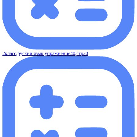
2класс,руский язык упражнение40,стр20