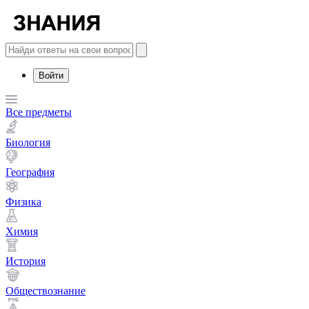
Войти
Все предметы
Биология
География
Физика
Химия
История
Обществознание