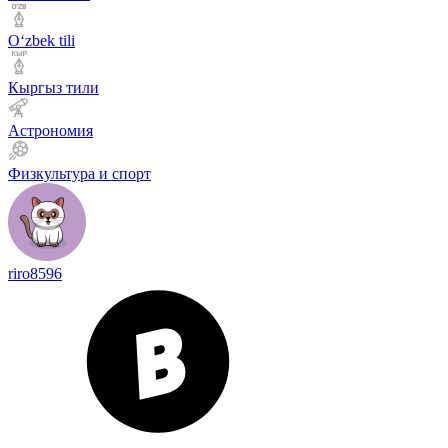
Оʻzbek tili
Кыргыз тили
Астрономия
Физкультура и спорт
riro8596