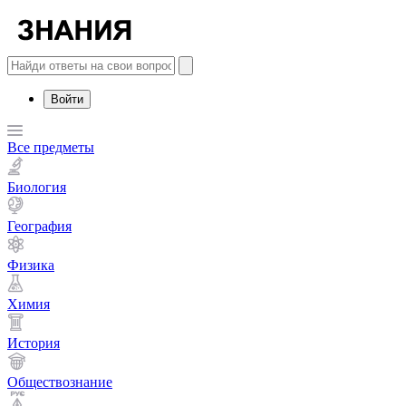
Войти
Все предметы
Биология
География
Физика
Химия
История
Обществознание