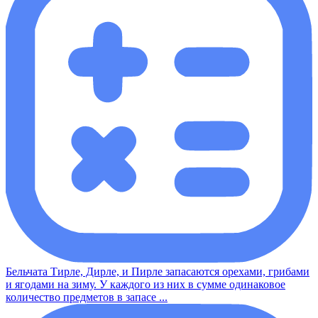
Бельчата Тирле, Дирле, и Пирле запасаются орехами, грибами
и ягодами на зиму. У каждого из них в сумме одинаковое
количество предметов в запасе ...