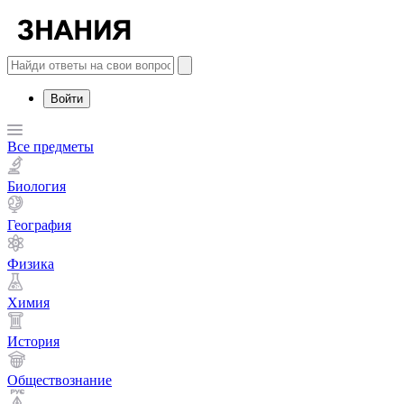
Войти
Все предметы
Биология
География
Физика
Химия
История
Обществознание