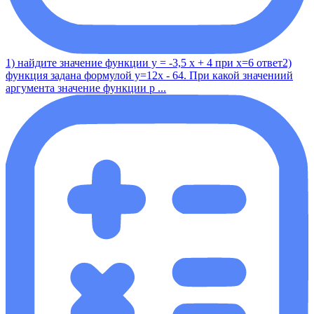
1) найдите значение функции у = -3,5 x + 4 при x=6 ответ2)
функция задана формулой y=12x - 64. При какой значениий
аргумента значение функции р ...