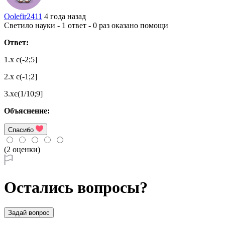
Oolefir2411
4 года назад
Светило науки - 1 ответ - 0 раз оказано помощи
Ответ:
1.x є(-2;5]
2.x є(-1;2]
3.xє(1/10;9]
Объяснение:
Спасибо
(2 оценки)
Остались вопросы?
Задай вопрос