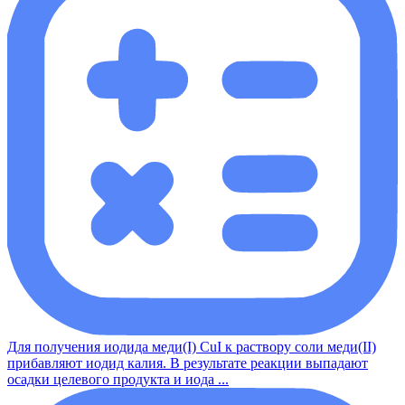
Для получения иодида меди(I) CuI к раствору соли меди(II)
прибавляют иодид калия. В результате реакции выпадают
осадки целевого продукта и иода ...