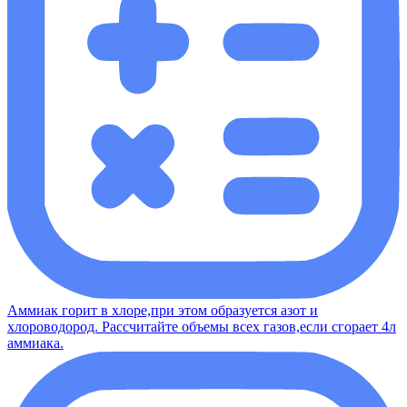
Аммиак горит в хлоре,при этом образуется азот и
хлороводород. Рассчитайте объемы всех газов,если сгорает 4л
аммиака.