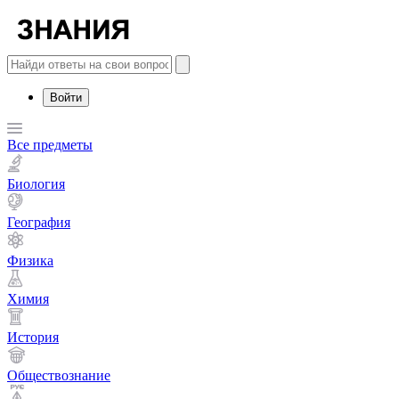
Войти
Все предметы
Биология
География
Физика
Химия
История
Обществознание