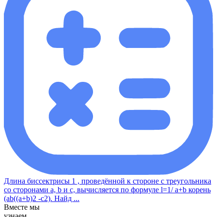
Длина биссектрисы 1 , проведённой к стороне с треугольника
со сторонами a, b и с, вычисляется по формуле l=1/ a+b корень
(ab((a+b)2 -c2). Найд ...
Вместе мы
узнаем