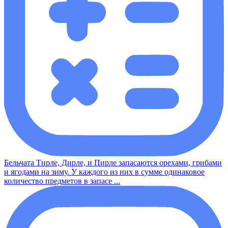
Бельчата Тирле, Дирле, и Пирле запасаются орехами, грибами
и ягодами на зиму. У каждого из них в сумме одинаковое
количество предметов в запасе ...