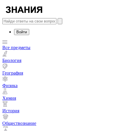
Войти
Все предметы
Биология
География
Физика
Химия
История
Обществознание