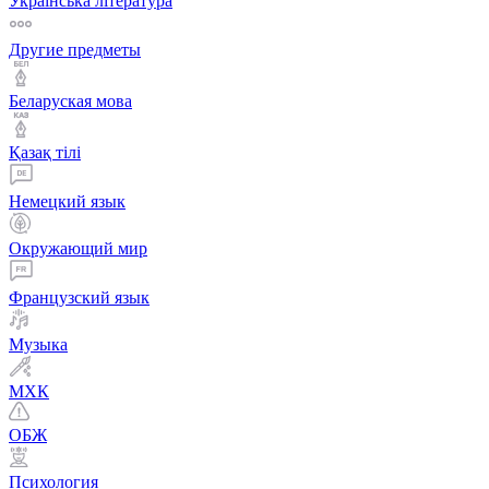
Українська література
Другие предметы
Беларуская мова
Қазақ тiлi
Немецкий язык
Окружающий мир
Французский язык
Музыка
МХК
ОБЖ
Психология