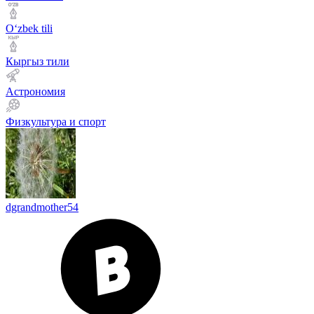
Оʻzbek tili
Кыргыз тили
Астрономия
Физкультура и спорт
dgrandmother54