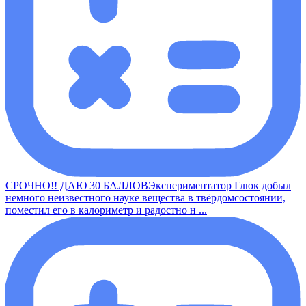
СРОЧНО!! ДАЮ 30 БАЛЛОВЭкспериментатор Глюк добыл
немного неизвестного науке вещества в твёрдомсостоянии,
поместил его в калориметр и радостно н ...