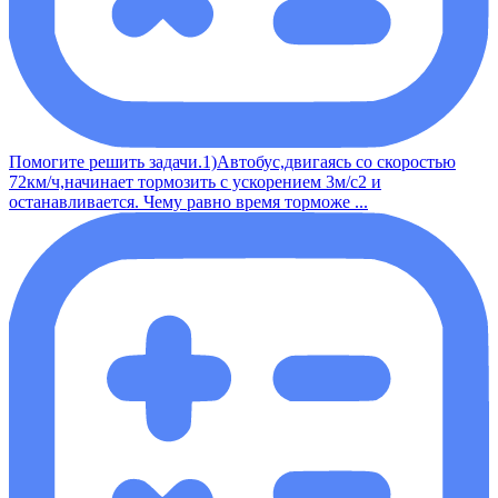
Помогите решить задачи.1)Автобус,двигаясь со скоростью
72км/ч,начинает тормозить с ускорением 3м/с2 и
останавливается. Чему равно время торможе ...