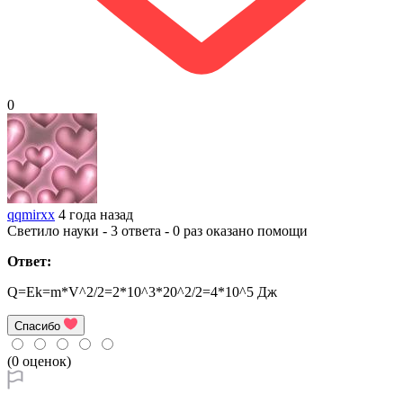
0
qqmirxx
4 года назад
Светило науки - 3 ответа - 0 раз оказано помощи
Ответ:
Q=Ek=m*V^2/2=2*10^3*20^2/2=4*10^5 Дж
Спасибо
(0 оценок)