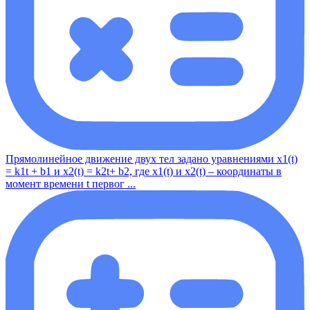
Прямолинейное движение двух тел задано уравнениями x1(t)
= k1t + b1 и x2(t) = k2t+ b2, где x1(t) и x2(t) – координаты в
момент времени t первог ...