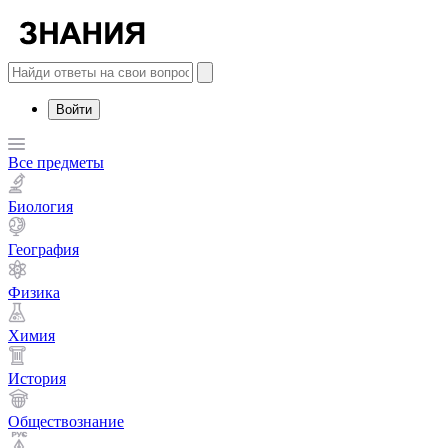
Войти
Все предметы
Биология
География
Физика
Химия
История
Обществознание