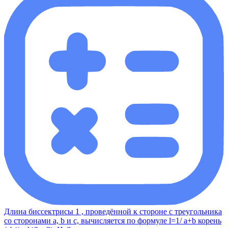
Длина биссектрисы 1 , проведённой к стороне с треугольника
со сторонами a, b и с, вычисляется по формуле l=1/ a+b корень