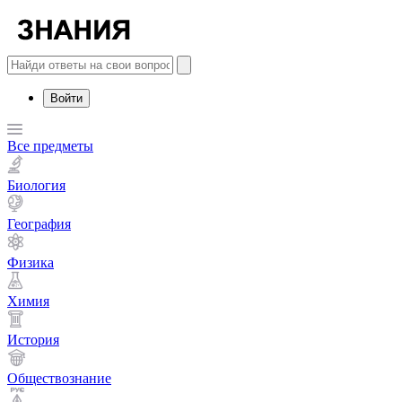
Войти
Все предметы
Биология
География
Физика
Химия
История
Обществознание