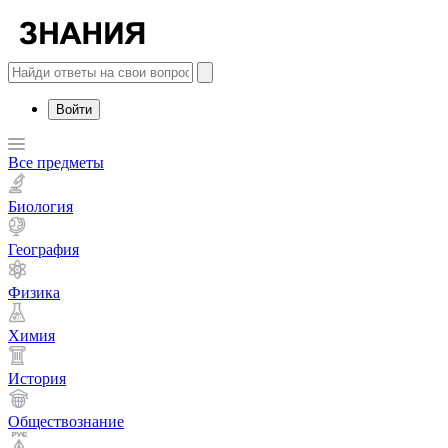
Войти
Все предметы
Биология
География
Физика
Химия
История
Обществознание