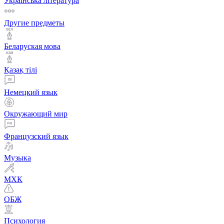
Українська література
Другие предметы
Беларуская мова
Қазақ тiлi
Немецкий язык
Окружающий мир
Французский язык
Музыка
МХК
ОБЖ
Психология