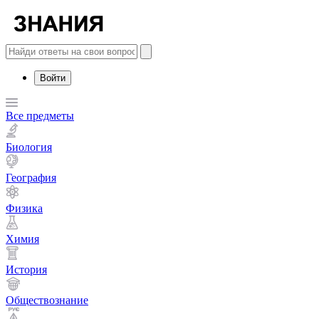
Войти
Все предметы
Биология
География
Физика
Химия
История
Обществознание