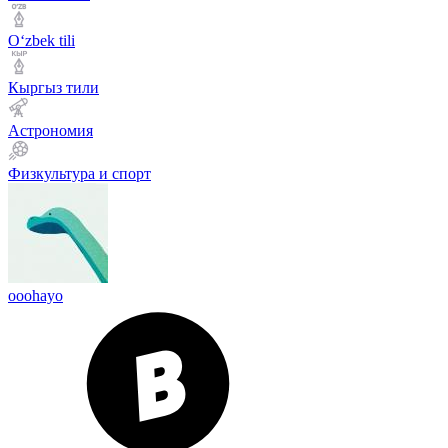
Оʻzbek tili
Кыргыз тили
Астрономия
Физкультура и спорт
ooohayo