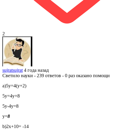
2
sujratsujrat
4 года назад
Светило науки - 239 ответов - 0 раз оказано помощи
а)5y=4(y+2)
5y=4y+8
5y-4y=8
y=
8
b)2x+10= -14