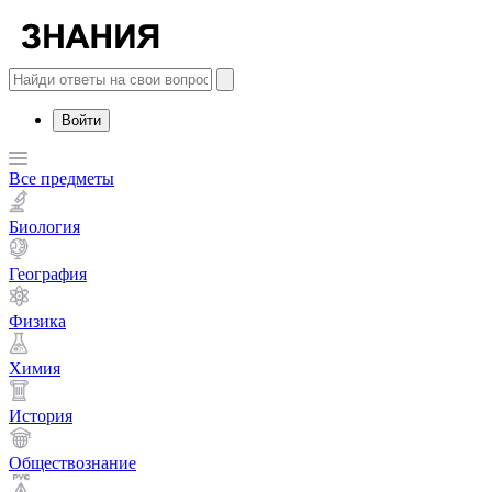
Войти
Все предметы
Биология
География
Физика
Химия
История
Обществознание