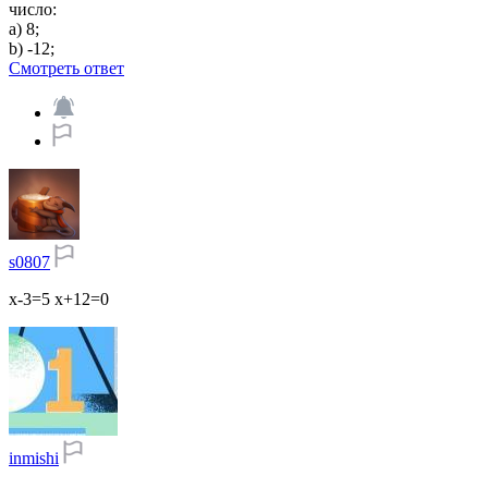
число:
а) 8;
b) -12;​
Смотреть ответ
s0807
х-3=5 х+12=0
inmishi