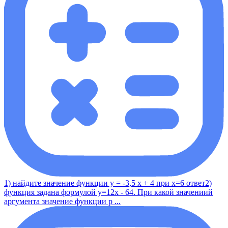
1) найдите значение функции у = -3,5 x + 4 при x=6 ответ2)
функция задана формулой y=12x - 64. При какой значениий
аргумента значение функции р ...