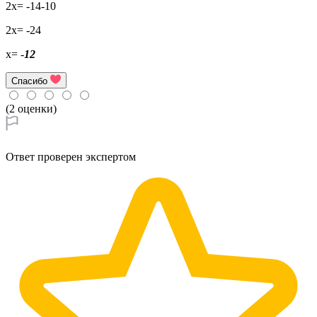
2x= -14-10
2x= -24
x= -
1
2
Спасибо
(2 оценки)
Ответ проверен экспертом