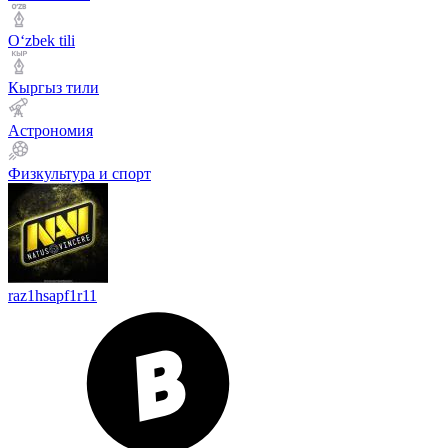
Оʻzbek tili
Кыргыз тили
Астрономия
Физкультура и спорт
raz1hsapf1r11