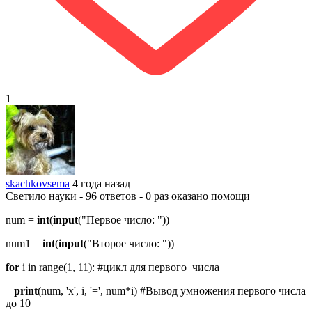
1
skachkovsema
4 года назад
Светило науки - 96 ответов - 0 раз оказано помощи
num =
int
(
input
("Первое число: "))
num1 =
int
(
input
("Второе число: "))
for
i in range(1, 11): #цикл для первого числа
print
(num, 'x', i, '=', num*i) #Вывод умножения первого числа
до 10