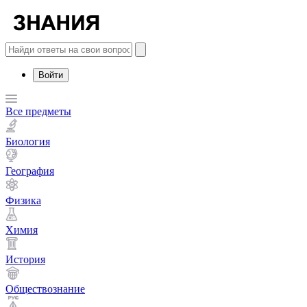
Войти
Все предметы
Биология
География
Физика
Химия
История
Обществознание