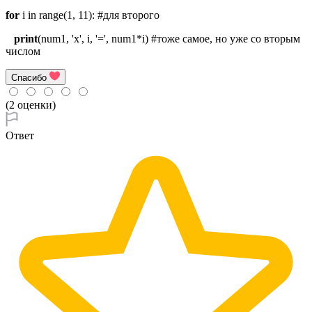
for
i in range(1, 11): #для второго
print
(num1, 'x', i, '=', num1*i) #тоже самое, но уже со вторым
числом
Спасибо
(2 оценки)
Ответ