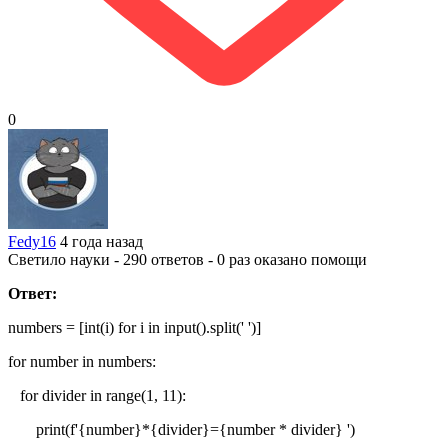
0
Fedy16
4 года назад
Светило науки - 290 ответов - 0 раз оказано помощи
Ответ:
numbers = [int(i) for i in input().split(' ')]
for number in numbers:
for divider in range(1, 11):
print(f'{number}*{divider}={number * divider} ')