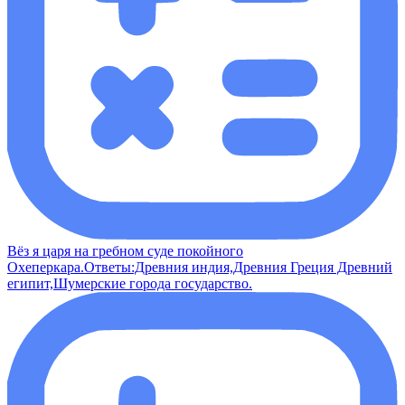
Вёз я царя на гребном суде покойного
Охеперкара.Ответы:Древния индия,Древния Греция Древний
египит,Шумерские города государство.