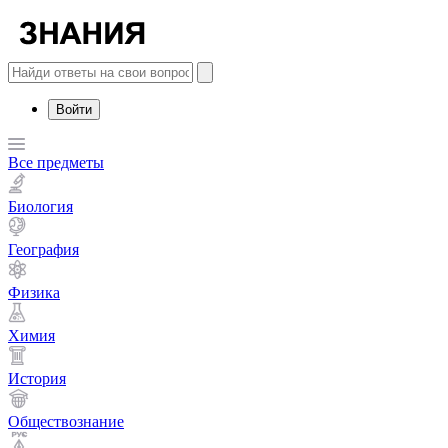
Войти
Все предметы
Биология
География
Физика
Химия
История
Обществознание