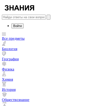
Войти
Все предметы
Биология
География
Физика
Химия
История
Обществознание