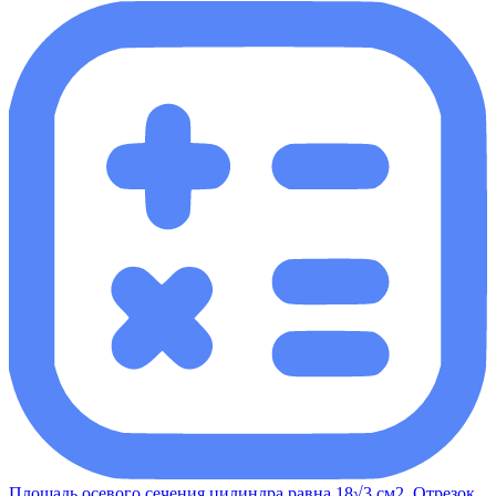
Площадь осевого сечения цилиндра равна 18√3 см2. Отрезок,