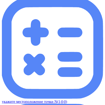
укажите местоположение точки N(1;0;0)