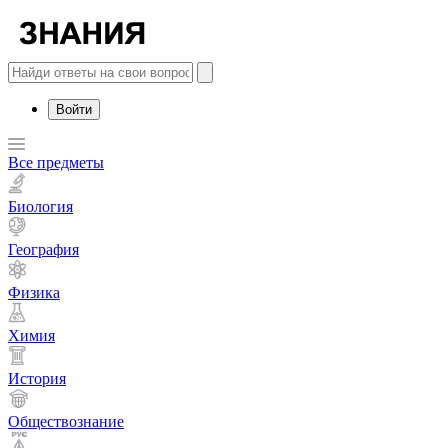
Войти
Все предметы
Биология
География
Физика
Химия
История
Обществознание