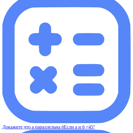
Докажите что а параллельна бЕсли а и б =45°