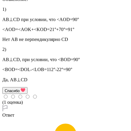
1)
АВ⊥CD при условии, что <АOD=90°
<AOD=<AOK+<KOD=21°+70°=91°
Нет АВ не перпендикулярно CD
2)
AB⊥CD, при условии, что <ВОD=90°
<BOD=<DOL-<LOB=112°-22°=90°
Да, АВ⊥CD
Спасибо
(1 оценка)
Ответ