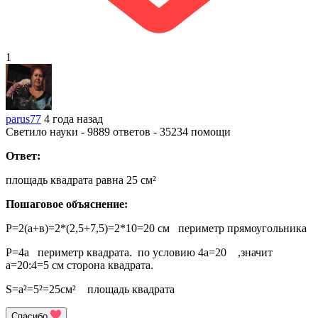
1
parus77
4 года назад
Светило науки - 9889 ответов - 35234 помощи
Ответ:
площадь квадрата равна 25 см²
Пошаговое объяснение:
Р=2(а+в)=2*(2,5+7,5)=2*10=20 см периметр прямоугольника
Р=4а периметр квадрата. по условию 4а=20 ,значит
а=20:4=5 см сторона квадрата.
S=a²=5²=25см² площадь квадрата
Спасибо