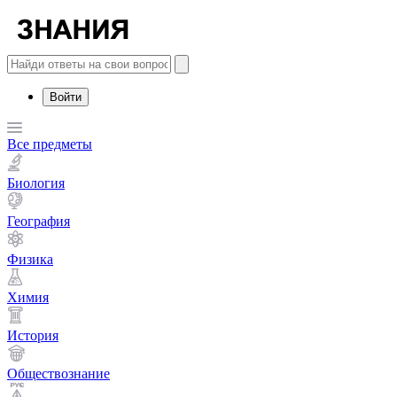
Войти
Все предметы
Биология
География
Физика
Химия
История
Обществознание