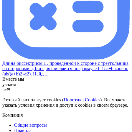
Длина биссектрисы 1 , проведённой к стороне с треугольника
со сторонами a, b и с, вычисляется по формуле l=1/ a+b корень
(ab((a+b)2 -c2). Найд ...
Вместе мы
узнаем
всё!
Этот сайт использует cookies (
Политика Cookies
). Вы можете
указать условия хранения и доступ к cookies в своем браузере.
Компания
Общие вопросы
Правила