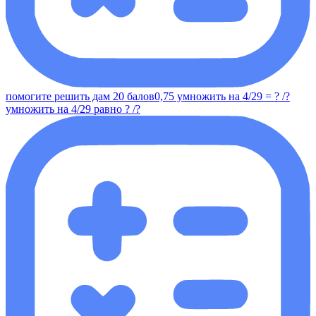
помогите решить дам 20 балов0,75 умножить на 4/29 = ? /?
умножить на 4/29 равно ? /?