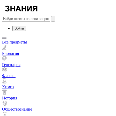
Войти
Все предметы
Биология
География
Физика
Химия
История
Обществознание