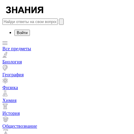
Войти
Все предметы
Биология
География
Физика
Химия
История
Обществознание