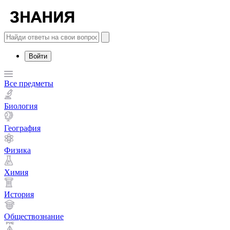
Войти
Все предметы
Биология
География
Физика
Химия
История
Обществознание