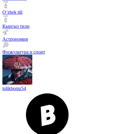
Оʻzbek tili
Кыргыз тили
Астрономия
Физкультура и спорт
tolikbomz54