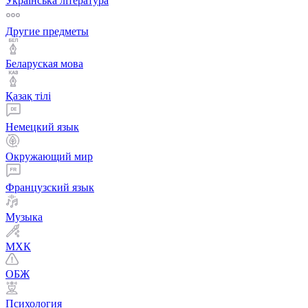
Українська література
Другие предметы
Беларуская мова
Қазақ тiлi
Немецкий язык
Окружающий мир
Французский язык
Музыка
МХК
ОБЖ
Психология