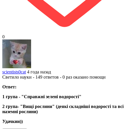
0
scientists0cat
4 года назад
Светило науки - 149 ответов - 0 раз оказано помощи
Ответ:
1
група
-
"Справжні
зелені
водорості"
2
група
-
"
Вищі
рослини"
(
деякі
складніші
водорості
та
всі
наземні
рослини
)
Удачкии
)
)