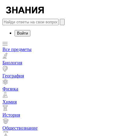
Войти
Все предметы
Биология
География
Физика
Химия
История
Обществознание