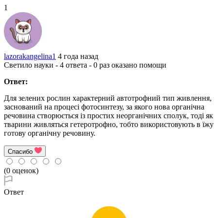
1
lazorakangelina1
4 года назад
Светило науки - 4 ответа - 0 раз оказано помощи
Ответ:
Для зелених рослин характерний автотрофний тип живлення,
заснований на процесі фотосинтезу, за якого нова органічна
речовина створюється із простих неорганічних сполук, тоді як
тварини живляться гетеротрофно, тобто використовують в їжу
готову органічну речовину.
Спасибо
(0 оценок)
Ответ