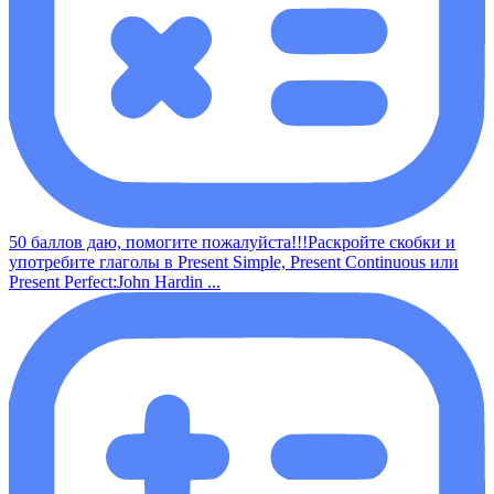
50 баллов даю, помогите пожалуйста!!!Раскройте скобки и
употребите глаголы в Present Simple, Present Continuous или
Present Perfect:John Hardin ...