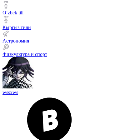
Оʻzbek tili
Кыргыз тили
Астрономия
Физкультура и спорт
wssxws