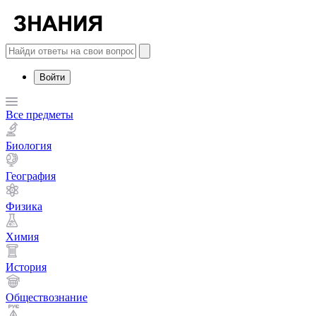
Войти
Все предметы
Биология
География
Физика
Химия
История
Обществознание