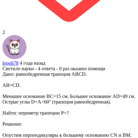
2
loooli78
4 года назад
Светило науки - 4 ответа - 0 раз оказано помощи
Дано: равнобедренная трапеция АВСD.
АВ=СD.
Меньшее основание ВС=15 см. Большее основание AD=49 см.
Острые углы D=A=60° (трапеция равнобедренная).
Найти: периметр трапеции Р=?
Решение:
Опустим перпендикуляры к большему основанию СN и ВM.