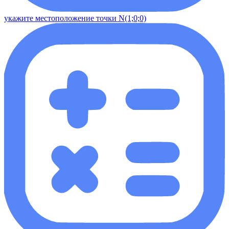
укажите местоположение точки N(1;0;0)