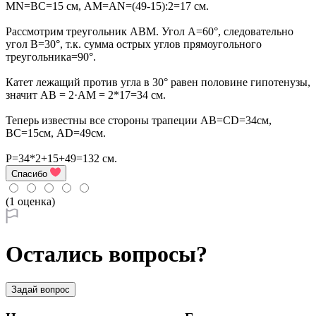
МN=BC=15 cм, АМ=АN=(49-15):2=17 см.
Рассмотрим треугольник АВМ. Угол А=60°, следовательно
угол В=30°, т.к. сумма острых углов прямоугольного
треугольника=90°.
Катет лежащий против угла в 30° равен половине гипотенузы,
значит АВ = 2·АМ = 2*17=34 см.
Теперь известны все стороны трапеции АВ=СD=34см,
ВС=15см, АD=49см.
Р=34*2+15+49=132 см.
Спасибо
(1 оценка)
Остались вопросы?
Задай вопрос