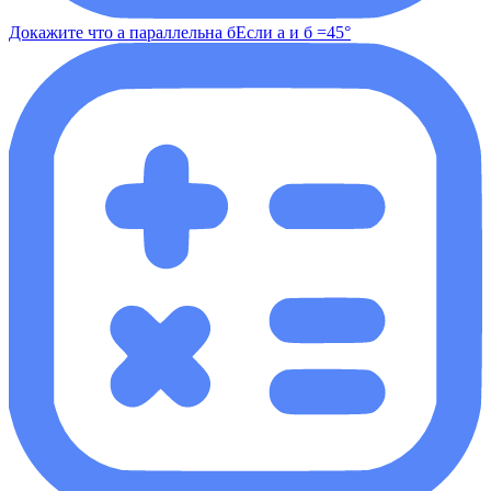
Докажите что а параллельна бЕсли а и б =45°