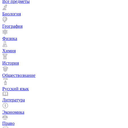
Все предметы
Биология
География
Физика
Химия
История
Обществознание
Русский язык
Литература
Экономика
Право