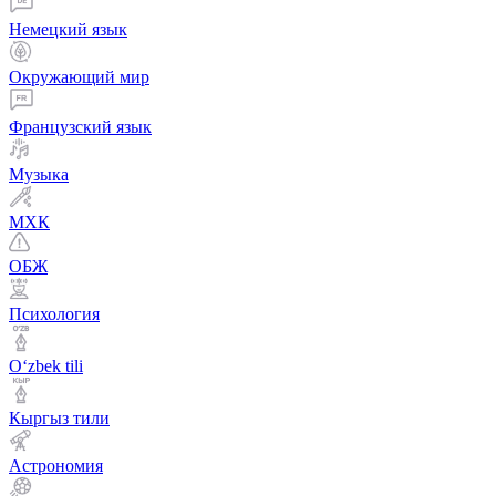
Немецкий язык
Окружающий мир
Французский язык
Музыка
МХК
ОБЖ
Психология
Оʻzbek tili
Кыргыз тили
Астрономия