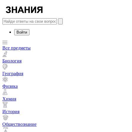
Войти
Все предметы
Биология
География
Физика
Химия
История
Обществознание