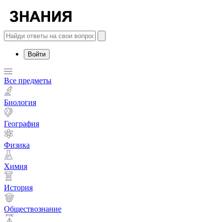
Войти
Все предметы
Биология
География
Физика
Химия
История
Обществознание