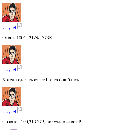
vasyael
Ответ: 100С, 212Ф, 373К.
vasyael
Хотели сделать ответ Е и то ошиблись.
vasyael
Сравнив 100,313 373, получаем ответ В.