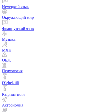
Немецкий язык
Окружающий мир
Французский язык
Музыка
МХК
ОБЖ
Психология
Оʻzbek tili
Кыргыз тили
Астрономия