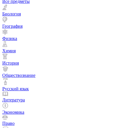
Все предметы
Биология
География
Физика
Химия
История
Обществознание
Русский язык
Литература
Экономика
Право