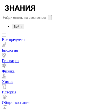
Войти
Все предметы
Биология
География
Физика
Химия
История
Обществознание