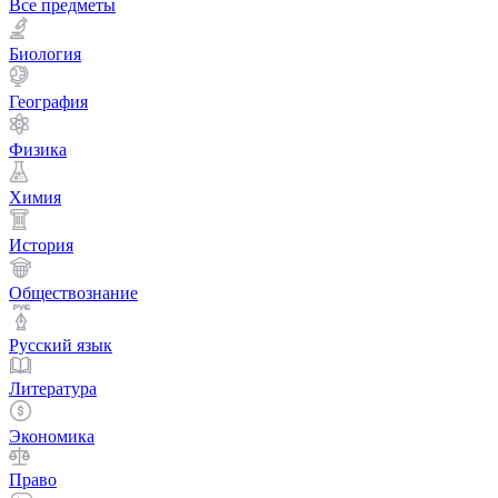
Все предметы
Биология
География
Физика
Химия
История
Обществознание
Русский язык
Литература
Экономика
Право