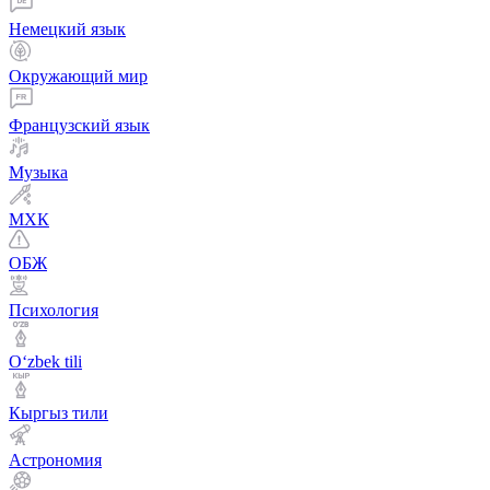
Немецкий язык
Окружающий мир
Французский язык
Музыка
МХК
ОБЖ
Психология
Оʻzbek tili
Кыргыз тили
Астрономия