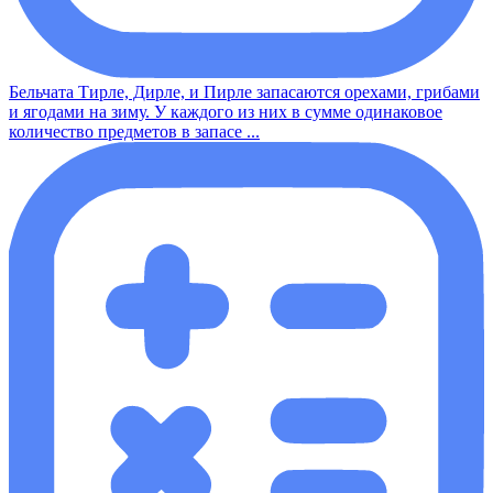
Бельчата Тирле, Дирле, и Пирле запасаются орехами, грибами
и ягодами на зиму. У каждого из них в сумме одинаковое
количество предметов в запасе ...