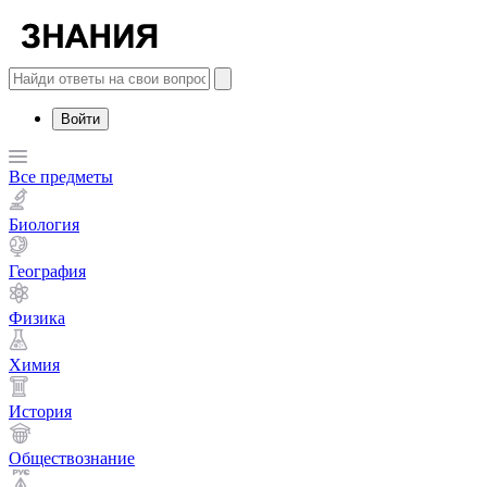
Войти
Все предметы
Биология
География
Физика
Химия
История
Обществознание