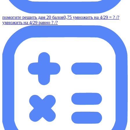
помогите решить дам 20 балов0,75 умножить на 4/29 = ? /?
умножить на 4/29 равно ? /?