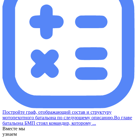
Постройте граф, отображающий состав и структуру
мотопехотного батальона по следующему описанию.Во главе
батальона БМП стоял командир, которому ...
Вместе мы
узнаем