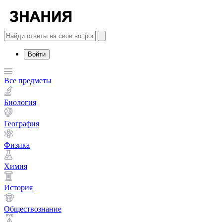
Войти
Все предметы
Биология
География
Физика
Химия
История
Обществознание