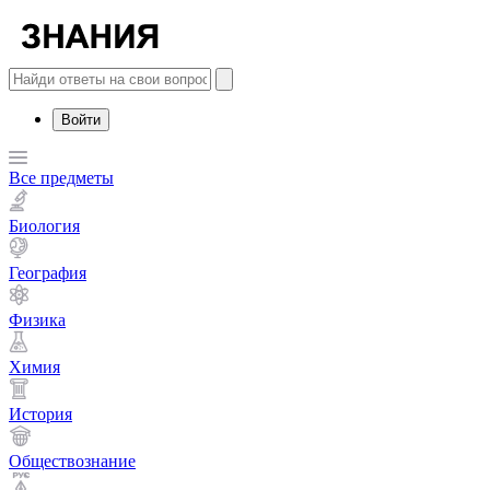
Войти
Все предметы
Биология
География
Физика
Химия
История
Обществознание