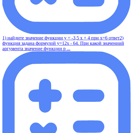
1) найдите значение функции у = -3,5 x + 4 при x=6 ответ2)
функция задана формулой y=12x - 64. При какой значениий
аргумента значение функции р ...