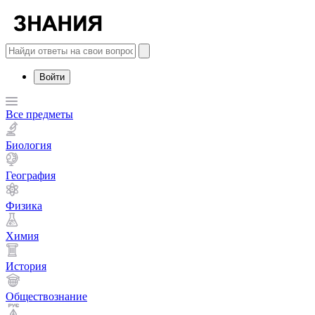
Войти
Все предметы
Биология
География
Физика
Химия
История
Обществознание