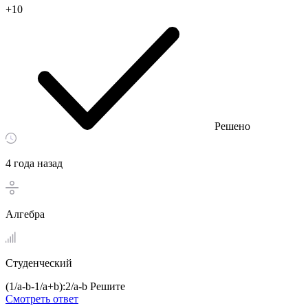
+10
Решено
4 года назад
Алгебра
Студенческий
(1/a-b-1/a+b):2/a-b Решите
Смотреть ответ