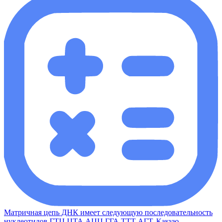
Матричная цепь ДНК имеет следующую последовательность
нуклеотидов ГТЦ ЦТА АЦЦ ГГА ТТТ АГТ. Какую