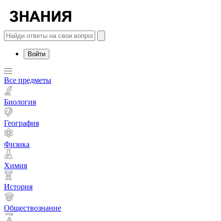
Войти
Все предметы
Биология
География
Физика
Химия
История
Обществознание