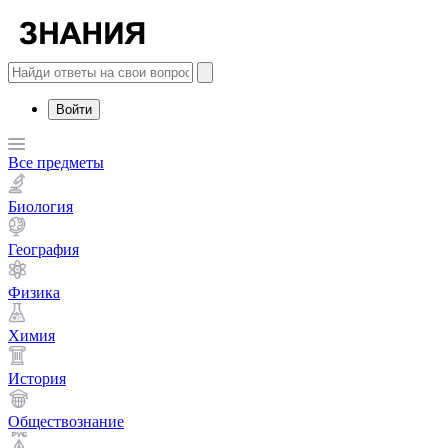
Войти
Все предметы
Биология
География
Физика
Химия
История
Обществознание