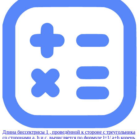
Длина биссектрисы 1 , проведённой к стороне с треугольника
со сторонами a, b и с, вычисляется по формуле l=1/ a+b корень