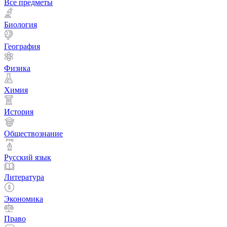
Все предметы
Биология
География
Физика
Химия
История
Обществознание
Русский язык
Литература
Экономика
Право