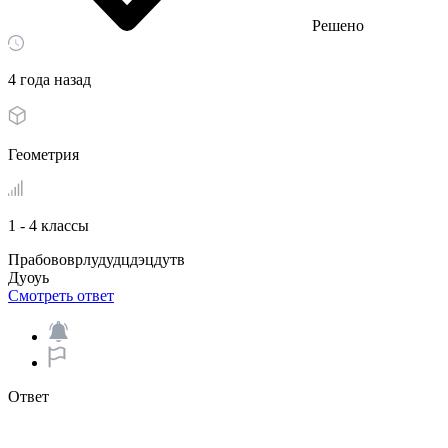
Решено
4 года назад
Геометрия
1 - 4 классы
Прабововрлудудцдэцдутв
Дуоуь
Смотреть ответ
Ответ